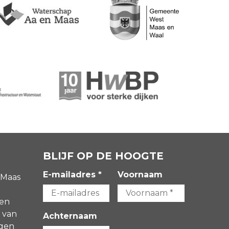
BLIJF OP DE HOOGTE
E-mailadres *
Voornaam
 Maas
gen
 van
Achternaam
agen