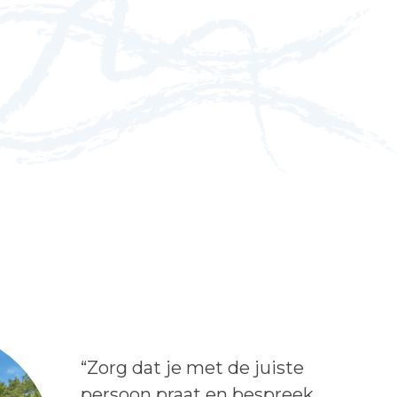
Lees het bericht:
“Zorg dat je met de juiste
persoon praat en bespreek