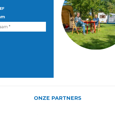
EF
am
ONZE PARTNERS