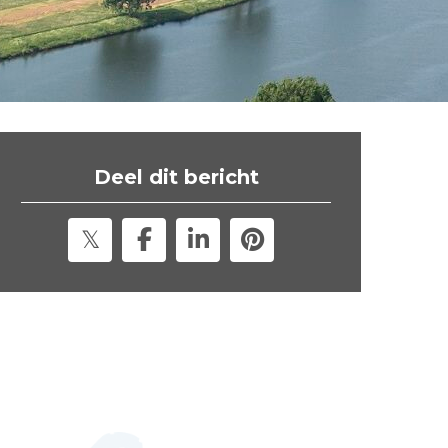
t
e
"
Deel dit bericht