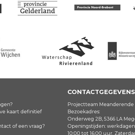
CONTACTGEGEVENS
agen?
Projectteam Meanderende
ve kaart definitief
Bezoekadres:
Onderweg 2B, 5366 LA Me
ntact of een vraag?
Openingstijden: werkdagen
10:00 tot 16:00 uur. Zaterd