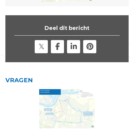
s
i
t
e
Deel dit bericht
"
VRAGEN