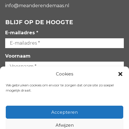
info@meanderendemaas.nl
BLIJF OP DE HOOGTE
E-mailadres *
Voornaam
Cookies
Achternaam
We gebruiken cookies om ervoor te zorgen dat onze site zo soepel
mogelijk draait.
Accepteren
Afwijzen
VOLG ONS OP: