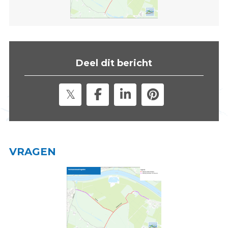
s
i
t
e
"
Deel dit bericht
VRAGEN