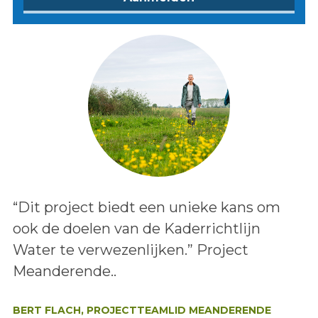
Lees het bericht:
“Dit project biedt een unieke kans om
ook de doelen van de Kaderrichtlijn
Water te verwezenlijken.” Project
Meanderende..
Auteur:
BERT FLACH, PROJECTTEAMLID MEANDERENDE