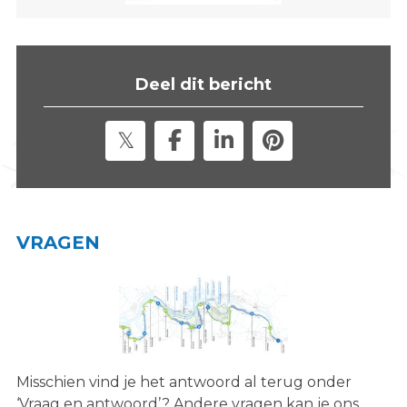
s
i
t
e
Deel dit bericht
"
VRAGEN
Misschien vind je het antwoord al terug onder
‘Vraag en antwoord’? Andere vragen kan je ons