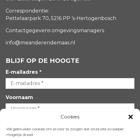
Correspondentie:
Pettelaarpark 70, 5216 PP ‘s-Hertogenbosch
Contactgegevens omgevingsmanagers
info@meanderendemaas.nl
BLIJF OP DE HOOGTE
E-mailadres *
Voornaam
Cookies
Achternaam
We gebruiken cookies om ervoor te zorgen dat onze site zo soepel
mogelijk draait.