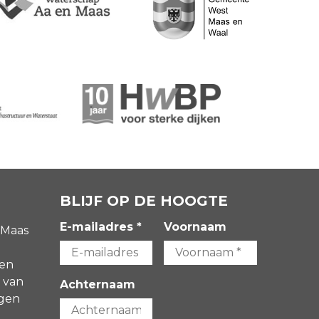
BLIJF OP DE HOOGTE
E-mailadres *
Voornaam
 Maas
gen
 van
Achternaam
agen