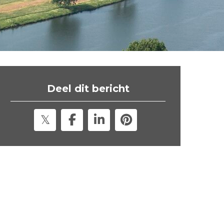
t
e
"
Deel dit bericht