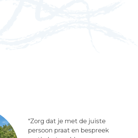
Lees het bericht:
“Zorg dat je met de juiste
persoon praat en bespreek