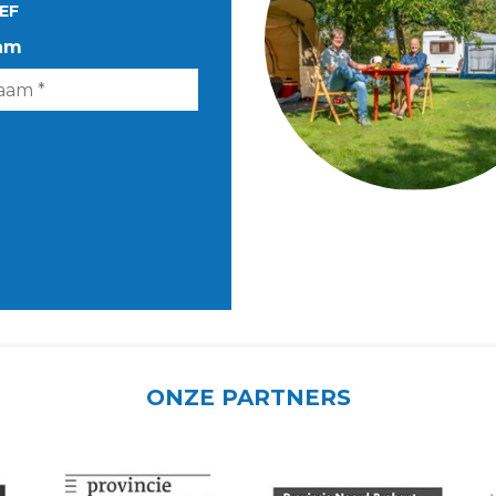
EF
am
ONZE PARTNERS