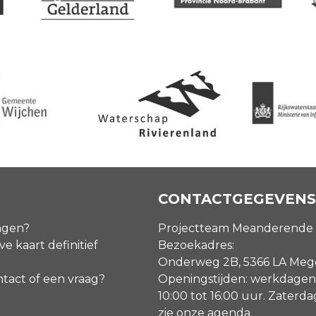
CONTACTGEGEVENS
agen?
Projectteam Meanderende
ve kaart definitief
Bezoekadres:
Onderweg 2B, 5366 LA Me
ntact of een vraag?
Openingstijden: werkdagen
10:00 tot 16:00 uur. Zaterd
zie onze agenda
.