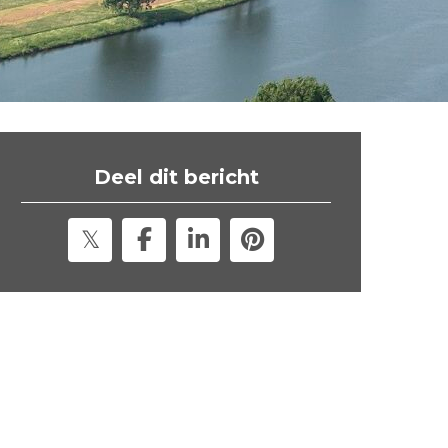
t
e
"
Deel dit bericht