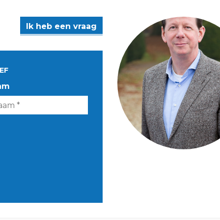
Ik heb een vraag
EF
am