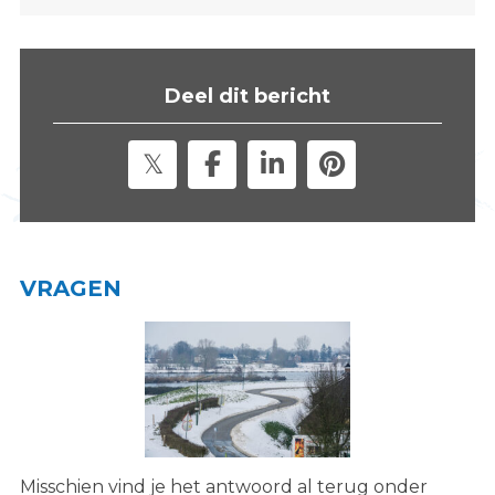
s
i
t
Deel dit bericht
e
"
VRAGEN
Misschien vind je het antwoord al terug onder