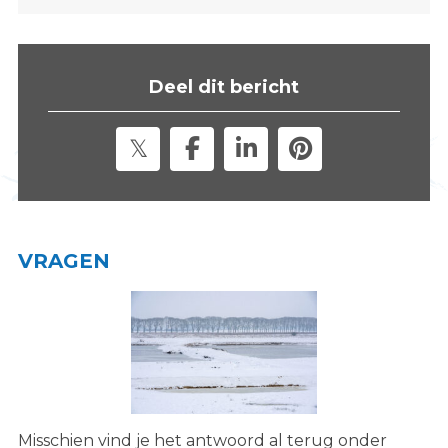
s
i
t
Deel dit bericht
e
"
VRAGEN
Misschien vind je het antwoord al terug onder