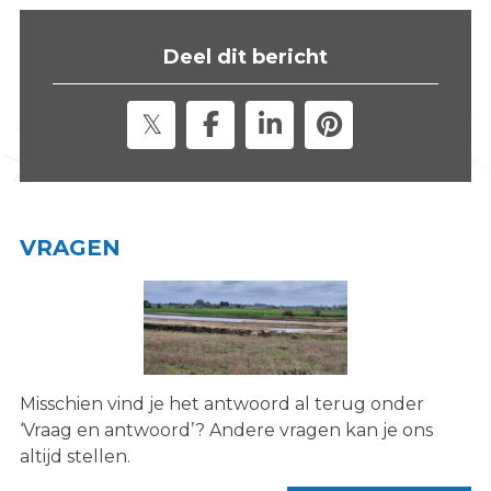
s
i
Deel dit bericht
t
e
"
VRAGEN
Misschien vind je het antwoord al terug onder
‘Vraag en antwoord’? Andere vragen kan je ons
altijd stellen.