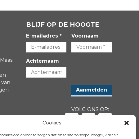
BLIJF OP DE HOOGTE
E-mailadres *
Voornaam
 Maas
Achternaam
gen
 van
agen
VOLG ONS OP:
-
Cookies
ookies om ervoor te zorgen dat onze site zo soepel mogelijk draait.