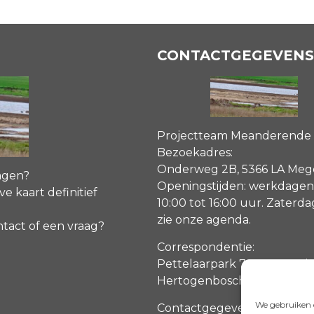
CONTACTGEGEVENS
Projectteam Meanderende
Bezoekadres:
Onderweg 2B, 5366 LA Me
agen?
Openingstijden: werkdagen
ve kaart definitief
10:00 tot 16:00 uur. Zaterd
zie onze agenda
.
ntact of een vraag?
Correspondentie:
Pettelaarpark 70, 5216 PP ‘s
Hertogenbosch
We gebruiken c
Contactgegevens