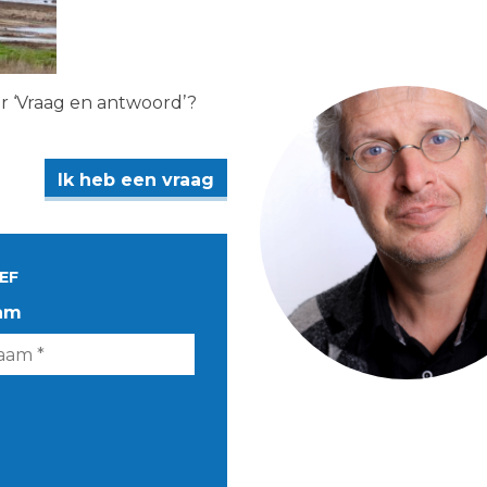
er ‘Vraag en antwoord’?
Ik heb een vraag
EF
am