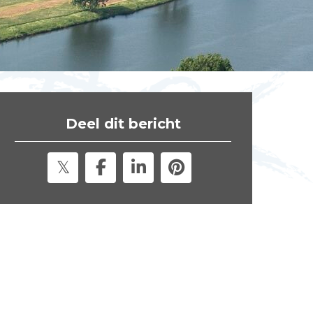
t
e
"
Deel dit bericht