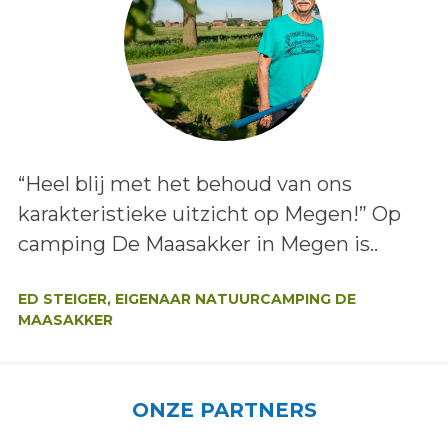
Lees het bericht:
“Heel blij met het behoud van ons
karakteristieke uitzicht op Megen!” Op
camping De Maasakker in Megen is..
Auteur:
ED STEIGER, EIGENAAR NATUURCAMPING DE
MAASAKKER
ONZE PARTNERS