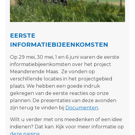
s
i
t
e
"
EERSTE
INFORMATIEBIJEENKOMSTEN
Op 29 mei, 30 mei, 1 en 6 juni waren de eerste
informatiebijeenkomsten over het project
Meanderende Maas. Ze vonden op
verschillende locaties in het projectgebied
plaats. We hebben een goede indruk
gekregen van de eerste reacties op onze
plannen. De presentaties van deze avonden
zijn terug te vinden bij
Documenten
.
Wilt u verder met ons meedenken of een idee
indienen? Dat kan. Kijk voor meer informatie op
deze pagina
.