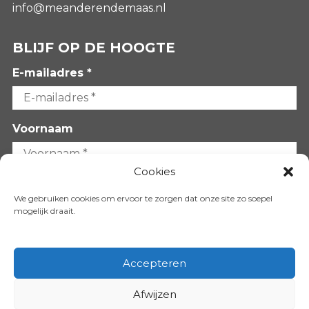
info@meanderendemaas.nl
BLIJF OP DE HOOGTE
E-mailadres *
Voornaam
Cookies
Achternaam
We gebruiken cookies om ervoor te zorgen dat onze site zo soepel
mogelijk draait.
Accepteren
Afwijzen
VOLG ONS OP: