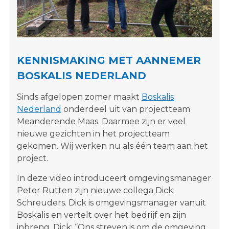
s
i
t
e
"
KENNISMAKING MET AANNEMER
BOSKALIS NEDERLAND
Sinds afgelopen zomer maakt
Boskalis
Nederland
onderdeel uit van projectteam
Meanderende Maas. Daarmee zijn er veel
nieuwe gezichten in het projectteam
gekomen. Wij werken nu als één team aan het
project.
In deze video introduceert omgevingsmanager
Peter Rutten zijn nieuwe collega Dick
Schreuders. Dick is omgevingsmanager vanuit
Boskalis en vertelt over het bedrijf en zijn
inbreng. Dick: “Ons streven is om de omgeving