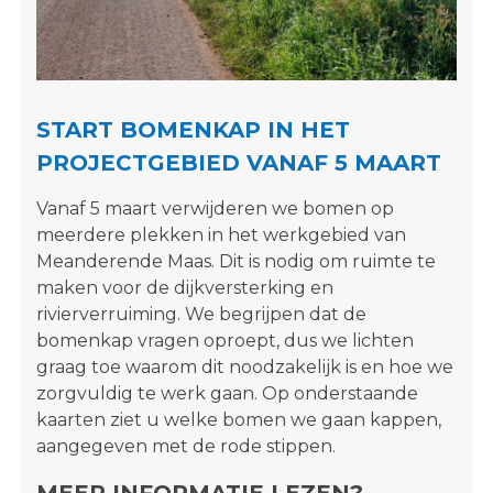
s
i
t
e
"
START BOMENKAP IN HET
PROJECTGEBIED VANAF 5 MAART
Vanaf 5 maart verwijderen we bomen op
meerdere plekken in het werkgebied van
Meanderende Maas. Dit is nodig om ruimte te
maken voor de dijkversterking en
rivierverruiming. We begrijpen dat de
bomenkap vragen oproept, dus we lichten
graag toe waarom dit noodzakelijk is en hoe we
zorgvuldig te werk gaan. Op onderstaande
kaarten ziet u welke bomen we gaan kappen,
aangegeven met de rode stippen.
MEER INFORMATIE LEZEN?