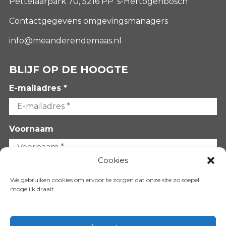
Pettelaarpark 70, 5216 PP ‘s-Hertogenbosch
Contactgegevens omgevingsmanagers
info@meanderendemaas.nl
BLIJF OP DE HOOGTE
E-mailadres *
Voornaam
Cookies
Achternaam
We gebruiken cookies om ervoor te zorgen dat onze site zo soepel
mogelijk draait.