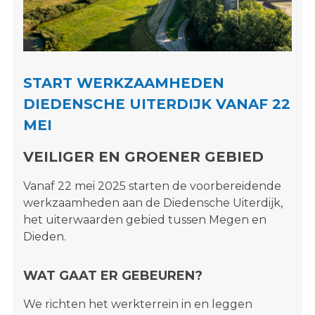
s
i
t
e
"
START WERKZAAMHEDEN
DIEDENSCHE UITERDIJK VANAF 22
MEI
VEILIGER EN GROENER GEBIED
Vanaf 22 mei 2025 starten de voorbereidende
werkzaamheden aan de Diedensche Uiterdijk,
het uiterwaarden gebied tussen Megen en
Dieden.
WAT GAAT ER GEBEUREN?
We richten het werkterrein in en leggen