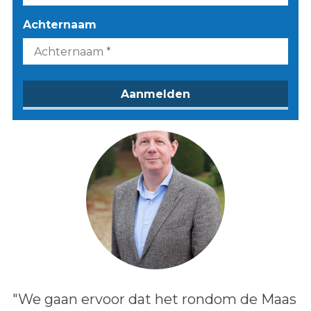
Achternaam
Lees het bericht:
"We gaan ervoor dat het rondom de Maas