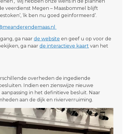
indienen’, ‘wij hebben onze wens in de plannen
‘de veerdienst Megen – Maasbommel blijft
gestoken’, ‘ik ben nu goed geïnformeerd’.
o@meanderendemaas.nl
tgang, ga naar
de website
en geef u op voor de
bekijken, ga naar
de interactieve kaart
van het
erschillende overheden de ingediende
 besluiten. Indien een zienswijze nieuwe
 aanpassing in het definitieve besluit. Naar
heden aan de dijk en rivierverruiming.