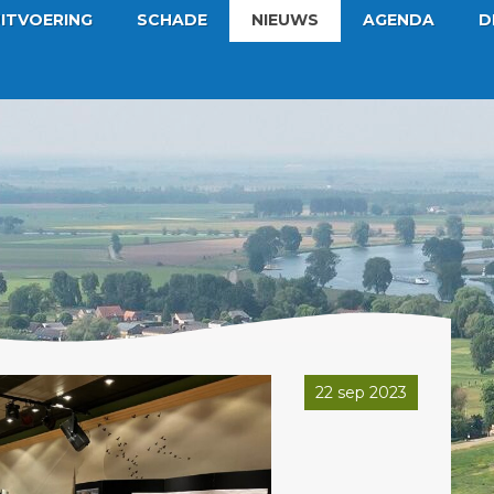
ITVOERING
SCHADE
NIEUWS
AGENDA
D
22 sep 2023