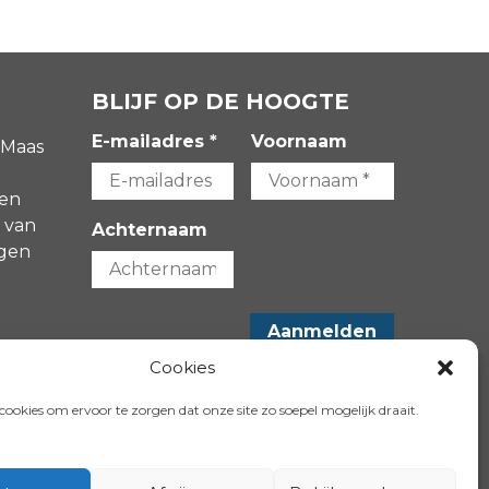
BLIJF OP DE HOOGTE
E-mailadres *
Voornaam
 Maas
gen
 van
Achternaam
agen
-
Cookies
VOLG ONS OP:
ookies om ervoor te zorgen dat onze site zo soepel mogelijk draait.