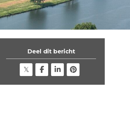
t
e
"
Deel dit bericht