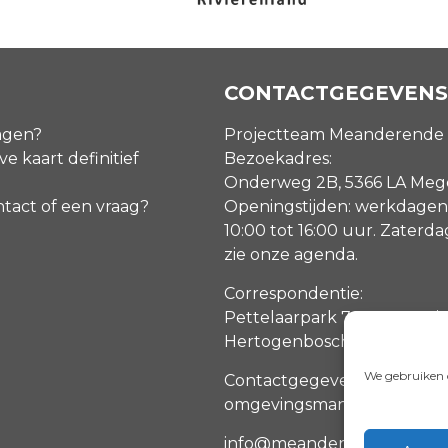
CONTACTGEGEVENS
agen?
Projectteam Meanderende
ve kaart definitief
Bezoekadres:
Onderweg 2B, 5366 LA Me
ntact of een vraag?
Openingstijden: werkdagen
10:00 tot 16:00 uur. Zaterd
zie onze agenda
.
Correspondentie:
Pettelaarpark 70, 5216 PP ‘s
Hertogenbosch
We gebruiken c
Contactgegevens
omgevingsmanagers
info@meanderendemaas.nl