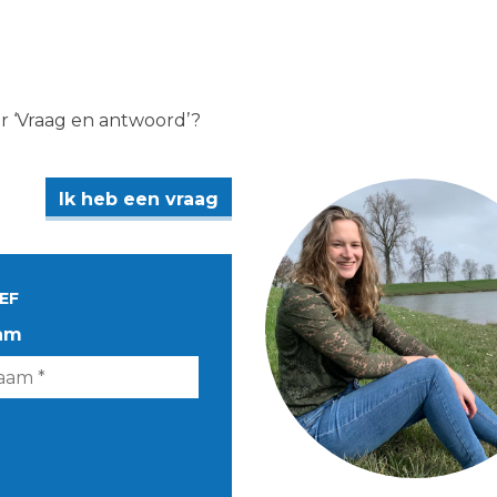
er ‘Vraag en antwoord’?
Ik heb een vraag
EF
am