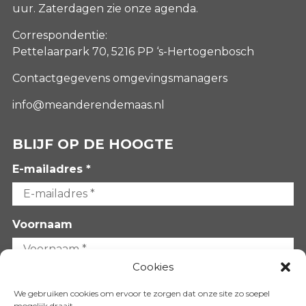
uur. Zaterdagen
zie onze agenda
.
Correspondentie:
Pettelaarpark 70, 5216 PP ‘s-Hertogenbosch
Contactgegevens omgevingsmanagers
info@meanderendemaas.nl
BLIJF OP DE HOOGTE
E-mailadres *
Voornaam
Cookies
Achternaam
We gebruiken cookies om ervoor te zorgen dat onze site zo soepel
mogelijk draait.